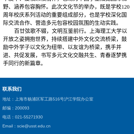
野、涵养包容胸怀。此次文化节的举办，既是学校
120
周年校庆系列活动的重要组成部分，也是学校深化国
际交流合作、营造多元包容校园氛围的生动实践。
百廿弦歌不辍，文明互鉴前行。上海理工大学以
开放之姿拥抱世界，持续搭建中外文化交流桥梁，鼓
励中外学子以文化为纽带、以友谊为桥梁，携手并
进、共促发展，书写多元文化交融共生、青春逐梦携
手同行的新篇章。
联系我们
地址：上海市杨浦区军工路516号沪江学院办公室
邮编：200093
电话：021-55271930
Email：scie@usst.edu.cn