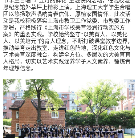
市学生合唱节“五月的鲜花”主题快闪活动，在我校湛
恩纪念馆外草坪上精彩上演。上海理工大学学生合唱
团以悠扬歌声唱响青春信仰、厚植家国情怀。此次活
动是我校积极落实上海市教卫工作党委、市教委工作
部署，严格践行《上海市学校美育浸润行动实施方
案》的重要实践。学校始终坚守“以美育人、以美化
人、以美培元”的育人理念，不断打破课堂教学边界，
推动美育走出教室、走进红色阵地，深化红色文化与
艺术美育深度融合，构建全方位、多层次的大美育育
人格局，切实以艺术实践涵养学子人文素养、锤炼青
年理想信念。