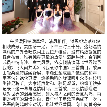
午后暖阳铺满草坪，清风相伴，湛恩纪念馆红墙
相映成景，氛围感十足。下午三时三十分，这场温情
满满的户外合唱快闪正式拉开帷幕。没有精致繁复的
舞台布置，唯有纯粹真挚的热爱与满腔热忱，合唱团
成员神情专注、意气风发，依次倾情演绎《世界赠予
我的》《人间共鸣》《我爱你中国》三首曲目。歌声
由轻柔婉转缓缓舒展，渐渐汇聚成雄浑饱满的和声，
字字句句饱含真情，悠扬动听的旋律吸引众多在校师
生驻足聆听，大家轻声附和、驻足凝望，纷纷用镜头
记录下这一幕幕温情瞬间。三首歌，三段情感递进：
从对世界的温柔感恩，到人与人之间的善意共鸣，再
到对祖国的深情告白，青年学子用歌声完成了一次与
先辈的跨越时空对话，也让爱党爱国、向上向善的美