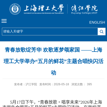
ENGLISH
青春放歌绽芳华 欢歌逐梦颂家国 ——上海
理工大学举办“五月的鲜花”主题合唱快闪活
动
发布者：沪江学院
发布时间：2026-05-18
浏览次数：
395
5
月
17
日下午，“青春放歌・唱享未来”
2026
年上海