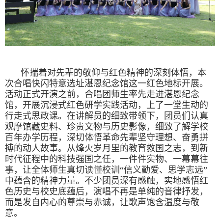
怀揣着对先辈的敬仰与红色精神的深刻体悟，本
次合唱快闪特意选址湛恩纪念馆这一红色地标开展。
活动正式开演之前，合唱团师生率先走进湛恩纪念
馆，开展沉浸式红色研学实践活动，上了一堂生动的
行走式思政课。在讲解员的细致带领下，团员们认真
观摩馆藏史料、珍贵文物与历史影像，细致了解学校
百年办学历程，深切体悟革命先辈坚守理想、奋勇拼
搏的动人故事。从烽火岁月里的教育救国之志，到新
时代征程中的科技强国之任，一件件实物、一幕幕往
事，让全体师生真切读懂校训“信义勤爱、思学志远”
中蕴含的精神力量。不少团员深有感触，实地感悟红
色历史与校史底蕴后，演唱不再是单纯的音律抒发，
而是发自内心的尊崇与赤诚，让歌声饱含温度与敬
意。