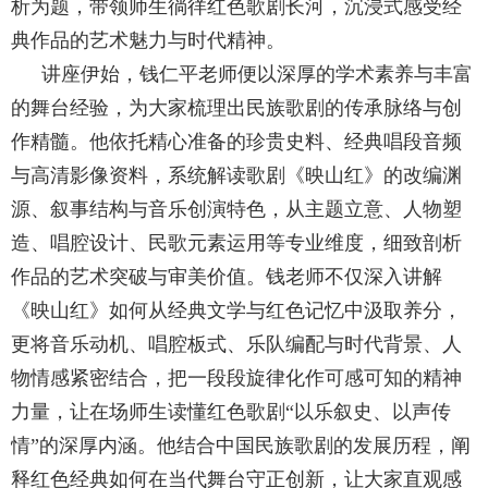
析为题，带领师生徜徉红色歌剧长河，沉浸式感受经
典作品的艺术魅力与时代精神。
讲座伊始，钱仁平老师便以深厚的学术素养与丰富
的舞台经验，为大家梳理出民族歌剧的传承脉络与创
作精髓。他依托精心准备的珍贵史料、经典唱段音频
与高清影像资料，系统解读歌剧《映山红》的改编渊
源、叙事结构与音乐创演特色，从主题立意、人物塑
造、唱腔设计、民歌元素运用等专业维度，细致剖析
作品的艺术突破与审美价值。钱老师不仅深入讲解
《映山红》如何从经典文学与红色记忆中汲取养分，
更将音乐动机、唱腔板式、乐队编配与时代背景、人
物情感紧密结合，把一段段旋律化作可感可知的精神
力量，让在场师生读懂红色歌剧“以乐叙史、以声传
情”的深厚内涵。他结合中国民族歌剧的发展历程，阐
释红色经典如何在当代舞台守正创新，让大家直观感