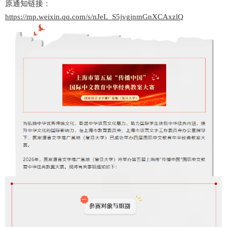
原通知链接：
https://mp.weixin.qq.com/s/nJeL_S5jvgjnmGnXCAxzlQ